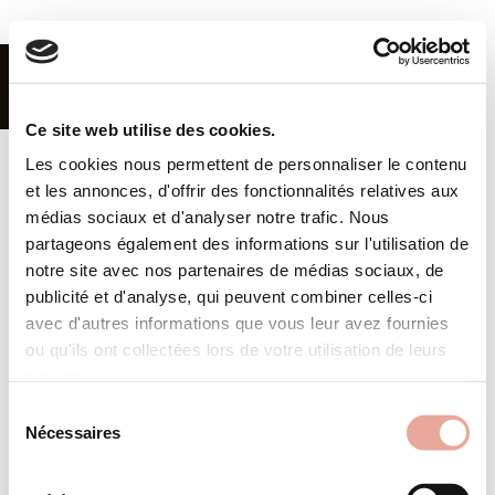
FR
|
EN
MENU
Ce site web utilise des cookies.
Les cookies nous permettent de personnaliser le contenu
Home
et les annonces, d'offrir des fonctionnalités relatives aux
Rental
médias sociaux et d'analyser notre trafic. Nous
partageons également des informations sur l'utilisation de
Buy
notre site avec nos partenaires de médias sociaux, de
publicité et d'analyse, qui peuvent combiner celles-ci
Renting Out
CGV
avec d'autres informations que vous leur avez fournies
Terms and conditions
Offer for Sale
ou qu'ils ont collectées lors de votre utilisation de leurs
services.
Subscribe to our newsletter
Valmorel
Sélection
Nécessaires
Concierge
du
OK
consentement
Agency