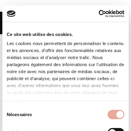
FR
|
EN
MENU
Ce site web utilise des cookies.
Les cookies nous permettent de personnaliser le contenu
Home
et les annonces, d'offrir des fonctionnalités relatives aux
Rental
médias sociaux et d'analyser notre trafic. Nous
partageons également des informations sur l'utilisation de
Buy
notre site avec nos partenaires de médias sociaux, de
publicité et d'analyse, qui peuvent combiner celles-ci
Renting Out
CGV
avec d'autres informations que vous leur avez fournies
Terms and conditions
Offer for Sale
ou qu'ils ont collectées lors de votre utilisation de leurs
services.
Subscribe to our newsletter
Valmorel
Sélection
Nécessaires
Concierge
du
OK
consentement
Agency