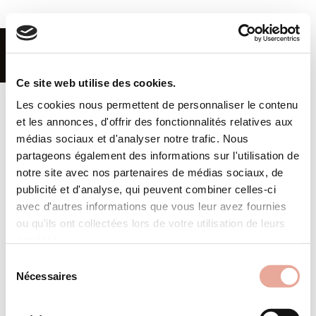
FR
|
EN
MENU
Ce site web utilise des cookies.
Les cookies nous permettent de personnaliser le contenu
Home
et les annonces, d'offrir des fonctionnalités relatives aux
Rental
médias sociaux et d'analyser notre trafic. Nous
partageons également des informations sur l'utilisation de
Buy
notre site avec nos partenaires de médias sociaux, de
publicité et d'analyse, qui peuvent combiner celles-ci
Renting Out
CGV
avec d'autres informations que vous leur avez fournies
Terms and conditions
Offer for Sale
ou qu'ils ont collectées lors de votre utilisation de leurs
services.
Subscribe to our newsletter
Valmorel
Sélection
Nécessaires
Concierge
du
OK
consentement
Agency