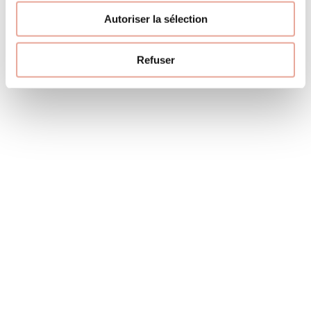
info@immobilier-soleil.com
Autoriser la sélection
Suivez-nous
Instagram
Refuser
résidence le morel
À partir de
Hameau Le Bourg
103,29 € / nuit
réf : G451
1 salle de
6 pers.
50 m²
bain
1
2
3
4
5
6
7
8