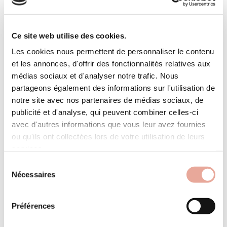
6 pers.
35 m²
bain
Ce site web utilise des cookies.
Les cookies nous permettent de personnaliser le contenu
et les annonces, d'offrir des fonctionnalités relatives aux
médias sociaux et d'analyser notre trafic. Nous
partageons également des informations sur l'utilisation de
notre site avec nos partenaires de médias sociaux, de
publicité et d'analyse, qui peuvent combiner celles-ci
avec d'autres informations que vous leur avez fournies
ou qu'ils ont collectées lors de votre utilisation de leurs
services.
Sélection
Nécessaires
du
consentement
les marches
À partir de
Préférences
Hameau de Planchamp
103,29 € / nuit
réf : G266