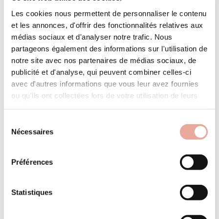
Les cookies nous permettent de personnaliser le contenu
et les annonces, d'offrir des fonctionnalités relatives aux
médias sociaux et d'analyser notre trafic. Nous
Premium
partageons également des informations sur l'utilisation de
notre site avec nos partenaires de médias sociaux, de
publicité et d'analyse, qui peuvent combiner celles-ci
avec d'autres informations que vous leur avez fournies
ou qu'ils ont collectées lors de votre utilisation de leurs
services.
Sélection
Nécessaires
du
consentement
Préférences
en avant première à la vente ! - programme neuf le "cristal lodges" au cœur ...
809000 €
Hameau de Fontaine
réf : 2246C
Espace pro
Statistiques
Suivez le planning des réservations de votre
3 salle de
4 pièces
83.91 m²
appartement
bain