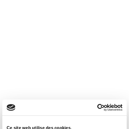
Premium
en avant première à la vente ! - programme neuf le "cristal lodges" au cœur ...
639000 €
Hameau de Fontaine
réf : 2246A
2 salle de
3 pièces
65.52 m²
bain
Ce site web utilise des cookies.