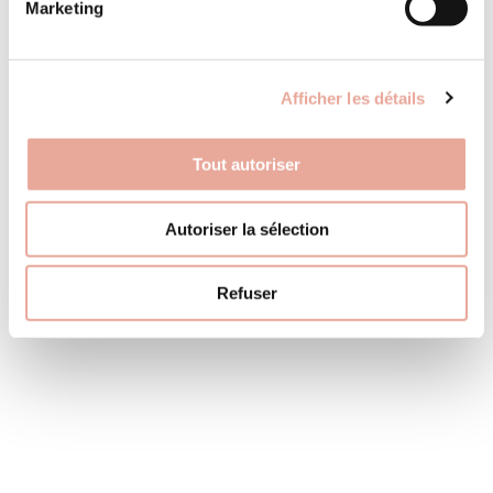
Marketing
Contact
30 Bourg Morel
73 260 Valmorel France
Afficher les détails
TÉLÉPHONE
+33 (0)4 79 09 83 77
Premium
Tout autoriser
MAIL
info@immobilier-soleil.com
Autoriser la sélection
Suivez-nous
Instagram
Refuser
nouveau chalet vallée du morel
795000 €
Le Fay-Dessus
réf : 2329