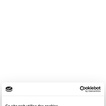
Je souhaite recevoir les actualités et offres
d'Immobilier Soleil par e-mail
Je reconnais avoir pris connaissance et j'accepte les
mentions légales
et la
politique de confidentialité
.*
Ce site web utilise des cookies.