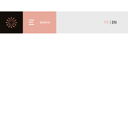
FR
|
EN
MENU
Accueil
Louer
Acheter
Mettre en location
Mettre en vente
L’agence
La conciergerie
Valmorel