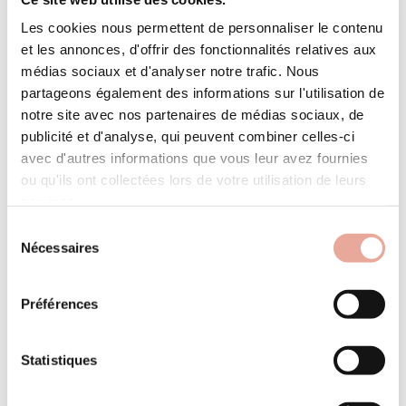
Les cookies nous permettent de personnaliser le contenu
et les annonces, d'offrir des fonctionnalités relatives aux
médias sociaux et d'analyser notre trafic. Nous
partageons également des informations sur l'utilisation de
Vous aimerez aussi
notre site avec nos partenaires de médias sociaux, de
publicité et d'analyse, qui peuvent combiner celles-ci
avec d'autres informations que vous leur avez fournies
ou qu'ils ont collectées lors de votre utilisation de leurs
services.
Sélection
Nécessaires
du
consentement
Préférences
Espace pro
Statistiques
Suivez le planning des réservations de votre
appartement