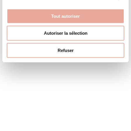
TÉLÉPHONE
+33 (0)4 79 09 83 77
Tout autoriser
MAIL
info@immobilier-soleil.com
Autoriser la sélection
Suivez-nous
Instagram
Refuser
les lauzes
Hameau de Crève-Coeur
Hameau de Crève-Coeur - Appartement de type 3