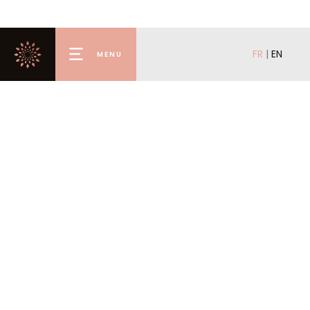
FR
|
EN
MENU
Accueil
Louer
Acheter
Mettre en location
Mettre en vente
L’agence
La conciergerie
Valmorel