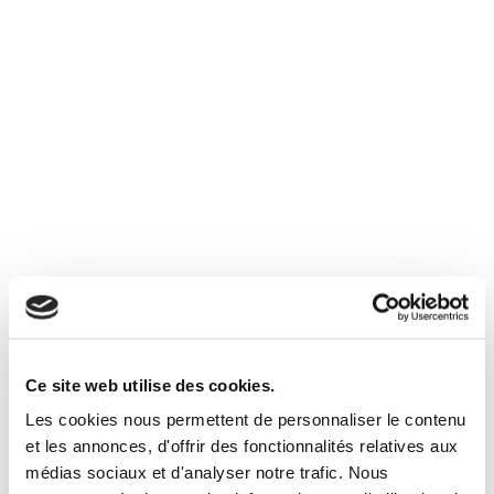
Je souhaite recevoir les actualités et offres
d'Immobilier Soleil par e-mail
Je reconnais avoir pris connaissance et j'accepte les
mentions légales
et la
politique de confidentialité
.*
Ce site web utilise des cookies.
Vous aimerez aussi
Les cookies nous permettent de personnaliser le contenu
et les annonces, d'offrir des fonctionnalités relatives aux
médias sociaux et d'analyser notre trafic. Nous