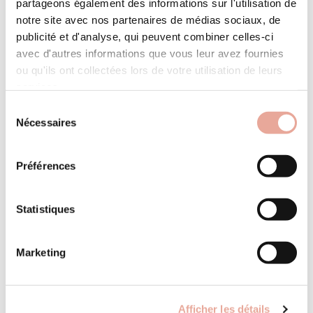
partageons également des informations sur l'utilisation de
notre site avec nos partenaires de médias sociaux, de
publicité et d'analyse, qui peuvent combiner celles-ci
avec d'autres informations que vous leur avez fournies
ou qu'ils ont collectées lors de votre utilisation de leurs
services.
Sélection
Nécessaires
du
consentement
Préférences
Espace pro
Statistiques
les marches
Suivez le planning des réservations de votre
appartement
Hameau de Planchamp
Marketing
Contact
Hameau de Planchamp - Appartement de type 3 pièces
avec mezzanine, d'une superficie de 61m2, situé au 4ème
30 Bourg Morel
73 260 Valmorel France
étage (depuis la placette de ...
Afficher les détails