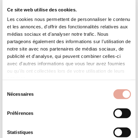
Ce site web utilise des cookies.
Les cookies nous permettent de personnaliser le contenu
le portail
et les annonces, d'offrir des fonctionnalités relatives aux
Hameau du Mottet
médias sociaux et d'analyser notre trafic. Nous
Hameau du Mottet - Studio, d'une superficie de 16.60m²,
partageons également des informations sur l'utilisation de
situé au niveau 2 de la résidence LE PORTAIL, pouvant
notre site avec nos partenaires de médias sociaux, de
publicité et d'analyse, qui peuvent combiner celles-ci
accueillir jusqu'à 4 ...
avec d'autres informations que vous leur avez fournies
ou qu'ils ont collectées lors de votre utilisation de leurs
services.
Sélection
Nécessaires
du
consentement
Préférences
Espace pro
Statistiques