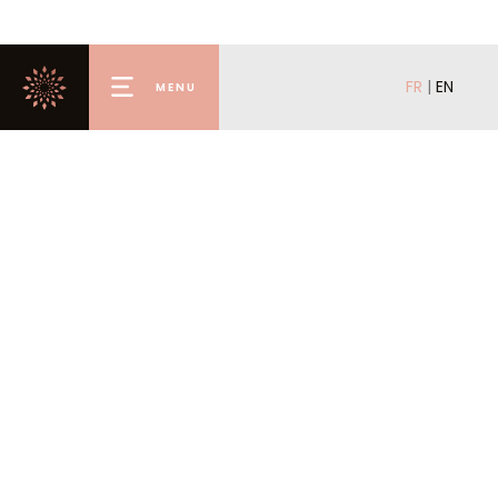
FR
|
EN
MENU
Accueil
Louer
Acheter
Mettre en location
Mettre en vente
L’agence
La conciergerie
Valmorel