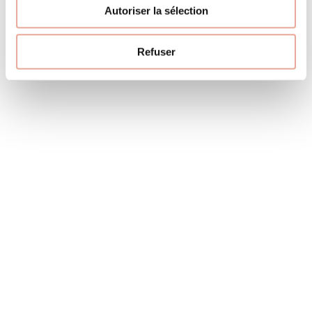
Autoriser la sélection
Suivez-nous
Instagram
Refuser
les lauzes
Hameau de Crève-Coeur
Hameau de Crève-Coeur - Charmant appartement de
type 3 pièces Duplex entièrement rénové, d'une superficie
de 60 m², situé au 5ème étage, ...