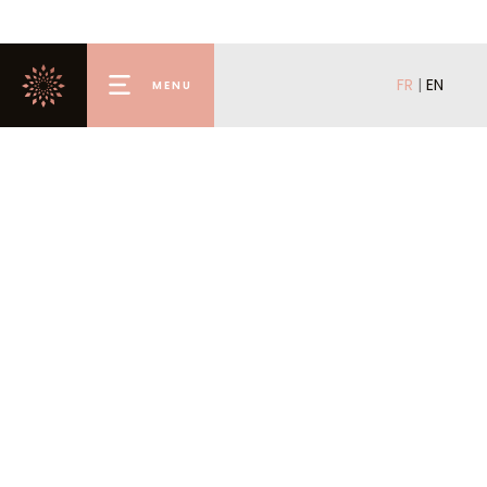
FR
|
EN
MENU
Accueil
Louer
Acheter
Mettre en location
Mettre en vente
L’agence
La conciergerie
Valmorel