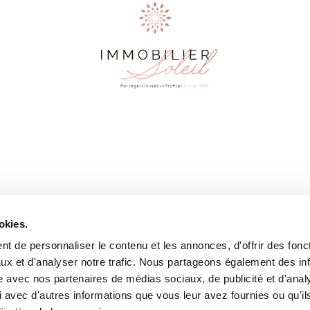
TELEPHONE
+33 (0)4 79 09 83 77
or Sale
MAIL
info@immobilier-soleil.
el
Follow us
Instagram
rge
okies.
English
t de personnaliser le contenu et les annonces, d'offrir des fonct
ux et d'analyser notre trafic. Nous partageons également des in
site avec nos partenaires de médias sociaux, de publicité et d'anal
 avec d'autres informations que vous leur avez fournies ou qu'il