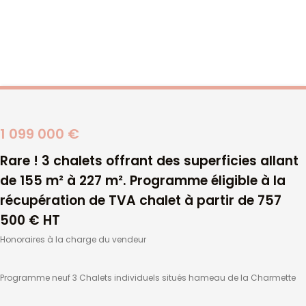
CGV
Terms and conditions
Subscribe to our newsletter
1 099 000 €
Rare ! 3 chalets offrant des superficies allant
OK
de 155 m² à 227 m². Programme éligible à la
récupération de TVA chalet à partir de 757
Je souhaite recevoir les actualités et offres d'Immobilier Soleil
par e-mail
500 € HT
Je reconnais avoir pris connaissance et j'accepte les
Honoraires à la charge du vendeur
mentions légales et la politique de confidentialité.*
IMMOBILIER SOLEIL
Programme neuf 3 Chalets individuels situés hameau de la Charmette
30 Bourg Morel
73 260 Valmorel France