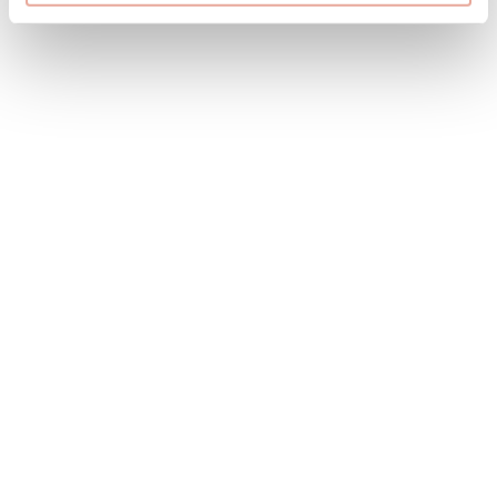
� rare vallée du morel, terrain constructible de
868m² avec permis de construire en cours de
validité
Terrain constructible en bordure de la D95/route de Valmorel,
situé à 6 kms de la station de Valmorel et 4 kms de la
première remontée ...