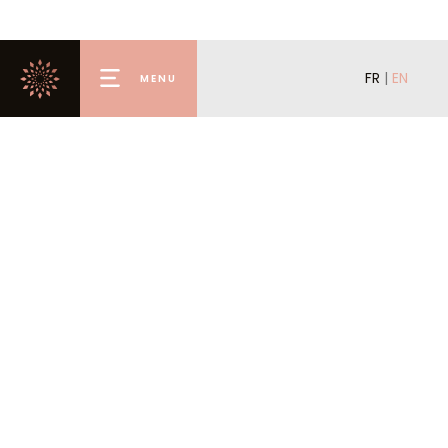
FR
|
EN
MENU
Home
Premium
Rental
Buy
Renting Out
Offer for Sale
Valmorel
Concierge
Agency