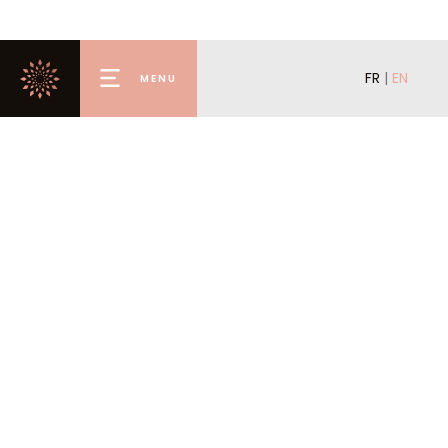
FR
|
EN
MENU
Home
Under offer
Rental
Buy
Renting Out
Offer for Sale
Valmorel
Concierge
Agency