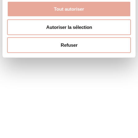
+33 (0)4 79 09 83 77
Tout autoriser
MAIL
info@immobilier-soleil.com
Autoriser la sélection
Follow us
Instagram
Refuser
� rare vallée du morel, terrain constructible de
868m² avec permis de construire en cours de
validité
Terrain constructible en bordure de la D95/route de Valmorel,