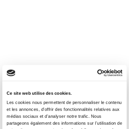
I would like to receive news and offers from Immobilier
Soleil.
I acknowledge that I have read and accept
the legal
notices
and
privacy policy
.*
Ce site web utilise des cookies.
Les cookies nous permettent de personnaliser le contenu
You will also like
et les annonces, d'offrir des fonctionnalités relatives aux
médias sociaux et d'analyser notre trafic. Nous
partageons également des informations sur l'utilisation de