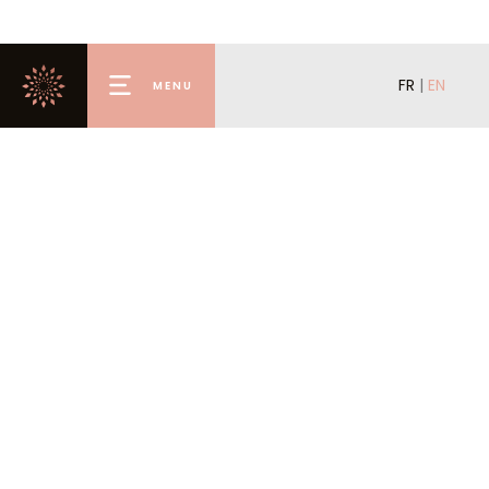
FR
|
EN
MENU
Home
Premium
Rental
Buy
Renting Out
Offer for Sale
Valmorel
Concierge
Agency