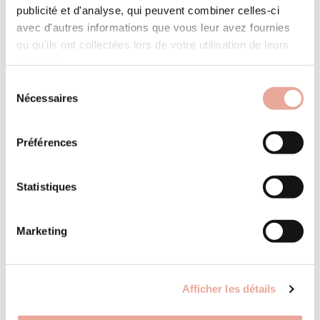
You will also like
publicité et d'analyse, qui peuvent combiner celles-ci
avec d'autres informations que vous leur avez fournies
ou qu'ils ont collectées lors de votre utilisation de leurs
services.
Sélection
Nécessaires
du
consentement
Préférences
Statistiques
Pro space
Follow the planning of your apartment bookings
Marketing
Contact
30 Bourg Morel
73 260 Valmorel France
exclusivité – hameau de la fontaine, deux
Afficher les détails
TELEPHONE
pièces, départ/retour skis aux pieds !
+33 (0)4 79 09 83 77