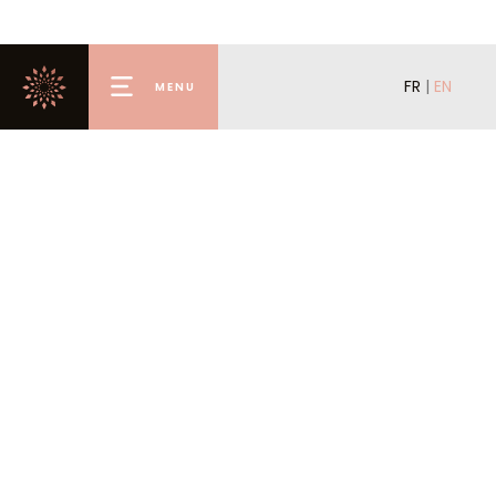
FR
|
EN
MENU
Home
Rental
Buy
Renting Out
Offer for Sale
Valmorel
Concierge
Agency