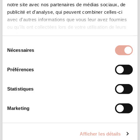
715m². Chalet au ...
notre site avec nos partenaires de médias sociaux, de
publicité et d'analyse, qui peuvent combiner celles-ci
avec d'autres informations que vous leur avez fournies
ou qu'ils ont collectées lors de votre utilisation de leurs
services.
Sélection
Nécessaires
du
consentement
Préférences
Statistiques
Pro space
Follow the planning of your apartment bookings
Marketing
Contact
30 Bourg Morel
programme neuf “les chalets de l’empyrée” – 3
73 260 Valmorel France
chalets individuels situés au hameau de « la
Afficher les détails
TELEPHONE