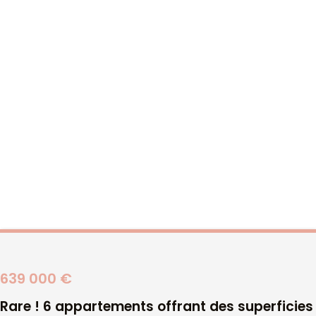
CGV
Mentions légales
Honoraires
Vous inscrire à notre newsletter
639 000 €
OK
Rare ! 6 appartements offrant des superficies