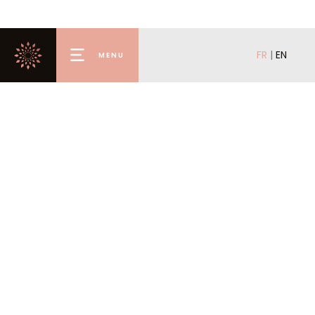
FR
|
EN
MENU
Accueil
Premium
Louer
Acheter
Mettre en location
Mettre en vente
L’agence
La conciergerie
Valmorel