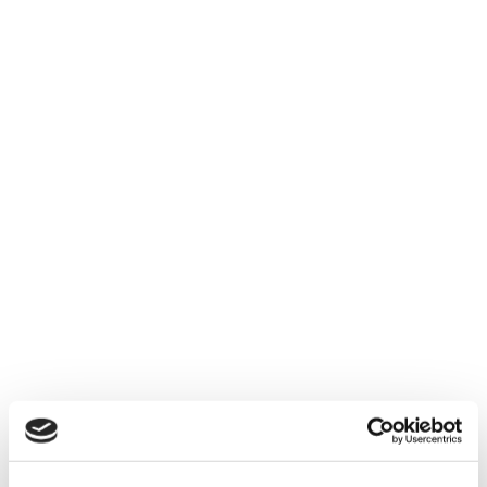
Je souhaite recevoir les actualités et offres d'Immobilier
Soleil par e-mail
Je reconnais avoir pris connaissance et j'accepte les
mentions légales
et la
politique de confidentialité
.*
Vous aimerez aussi