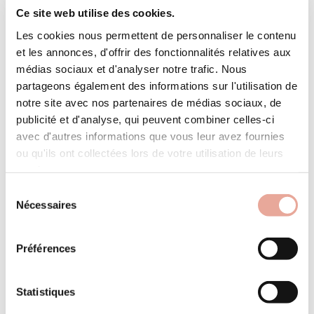
Ce site web utilise des cookies.
Les cookies nous permettent de personnaliser le contenu
et les annonces, d'offrir des fonctionnalités relatives aux
médias sociaux et d'analyser notre trafic. Nous
partageons également des informations sur l'utilisation de
notre site avec nos partenaires de médias sociaux, de
publicité et d'analyse, qui peuvent combiner celles-ci
avec d'autres informations que vous leur avez fournies
ou qu'ils ont collectées lors de votre utilisation de leurs
services.
Sélection
Nécessaires
du
consentement
Préférences
2 pièces + cabine dans le programme neuf «
altima » vendu avec un casier à skis.
emplacement de stationnement en souterrain
Espace pro
Statistiques
et cellier en sus
Suivez le planning des réservations de votre